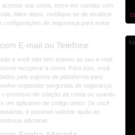
r acessar sua conta, entre em contato com
uda. Além disso, certifique-se de atualizar
Cl
as configurações de segurança para evitar
Tó
om E-mail ou Telefone
eada e você não tem acesso ao seu e-mail
ssível recuperar a conta. Para isso, você
dados pelo suporte da plataforma para
envolve responder perguntas de segurança
e o processo de criação da conta ou usando
o um aplicativo de código único. Se você
ssárias, é possível solicitar ajuda ao
istência adicional.
com Senha Alterada