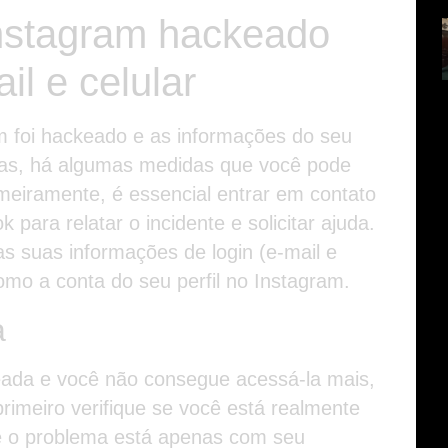
nstagram hackeado
l e celular
 foi hackeado e as informações do seu
radas, há algumas medidas que você pode
imeiramente, é essencial entrar em contato
para relatar o incidente e solicitar ajuda.
as suas informações de login (e-mail e
como a conta do seu perfil no Instagram.
a
eada e você não consegue acessá-la mais,
primeiro verifique se você está realmente
e o problema está apenas com seu