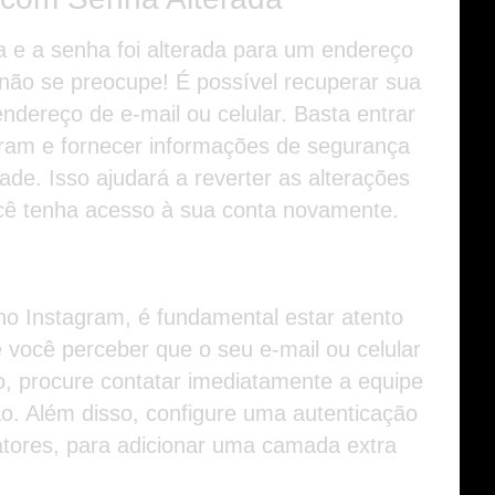
a e a senha foi alterada para um endereço
 não se preocupe! É possível recuperar sua
ndereço de e-mail ou celular. Basta entrar
ram e fornecer informações de segurança
dade. Isso ajudará a reverter as alterações
você tenha acesso à sua conta novamente.
no Instagram, é fundamental estar atento
você perceber que o seu e-mail ou celular
o, procure contatar imediatamente a equipe
ão. Além disso, configure uma autenticação
atores, para adicionar uma camada extra