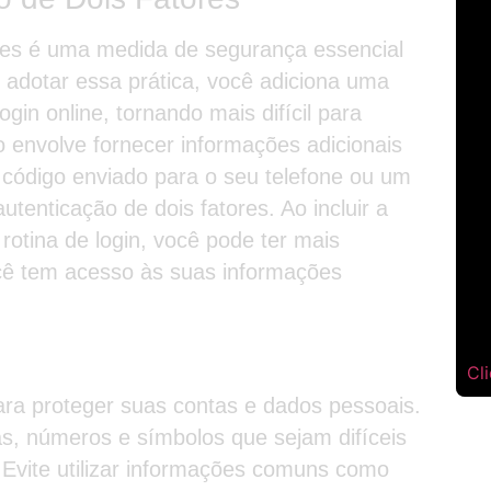
tores é uma medida de segurança essencial
 adotar essa prática, você adiciona uma
in online, tornando mais difícil para
 envolve fornecer informações adicionais
 código enviado para o seu telefone ou um
tenticação de dois fatores. Ao incluir a
rotina de login, você pode ter mais
cê tem acesso às suas informações
Cl
ara proteger suas contas e dados pessoais.
as, números e símbolos que sejam difíceis
. Evite utilizar informações comuns como