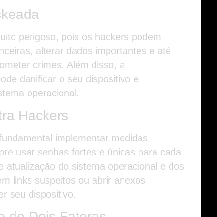
ckeada
ito perigoso, pois os hackers podem
ceiras, alterar dados importantes e até
ometer crimes. Além disso, a
de danificar o seu dispositivo e
stema operacional.
tra Hackers
é fundamental implementar medidas
mpre usar senhas fortes e únicas para cada
e atualização do sistema operacional e dos
 em links suspeitos ou abrir anexos
r seu dispositivo.
o de Dois Fatores